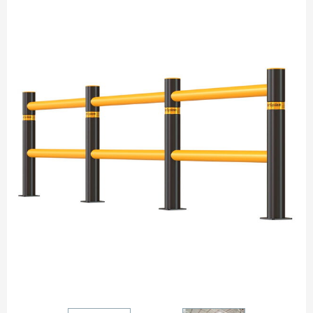
wspierają w segregacji obszarów na użytkowe, i te chronione
przed przypadkowym dostępem.