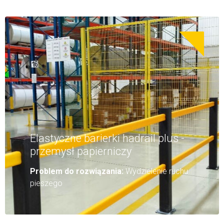
Elastyczne barierki hadrail plus -
przemysł papierniczy
Problem do rozwiązania:
Wydzielenie ruchu
pieszego