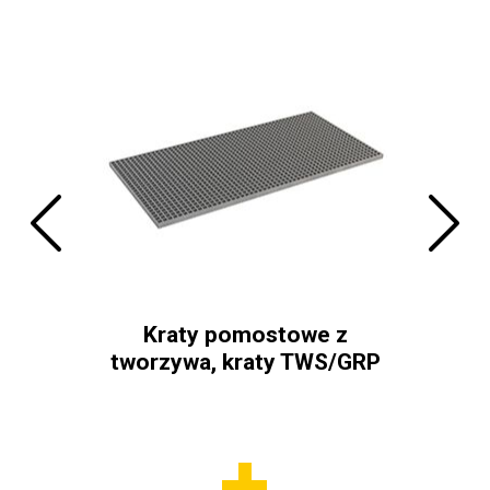
e na
 i
Kraty pomostowe z
Sam
tworzywa, kraty TWS/GRP