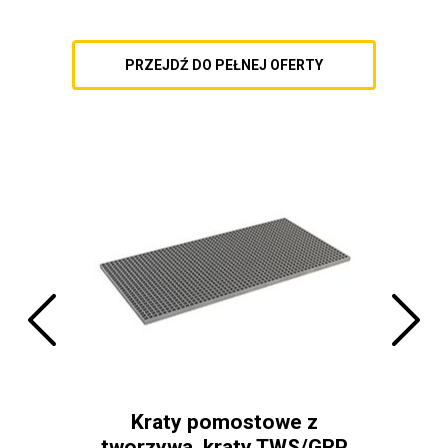
PRZEJDŹ DO PEŁNEJ OFERTY
e na
 i
Kraty pomostowe z
Sam
tworzywa, kraty TWS/GRP