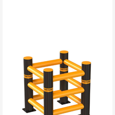
być szczególnie chronione, gdyż kolizje z tego typu
infrastrukturą, mogą przełożyć się na osłabienie konstrukcji
budynku lub hali.